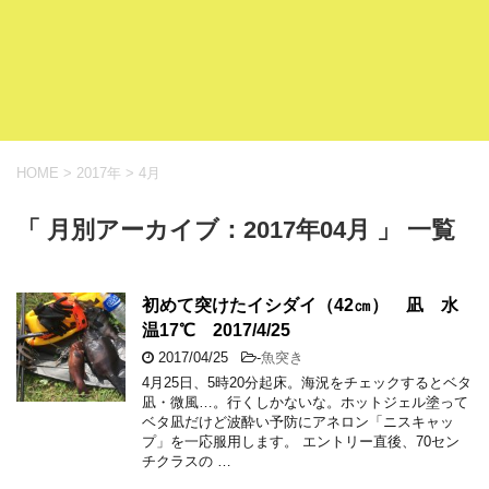
HOME
>
2017年
>
4月
「 月別アーカイブ：2017年04月 」 一覧
初めて突けたイシダイ（42㎝） 凪 水
温17℃ 2017/4/25
2017/04/25
-
魚突き
4月25日、5時20分起床。海況をチェックするとベタ
凪・微風…。行くしかないな。ホットジェル塗って
ベタ凪だけど波酔い予防にアネロン「ニスキャッ
プ」を一応服用します。 エントリー直後、70セン
チクラスの …