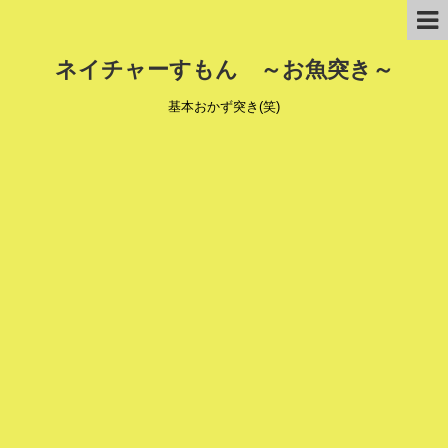
ネイチャーすもん ～お魚突き～
基本おかず突き(笑)