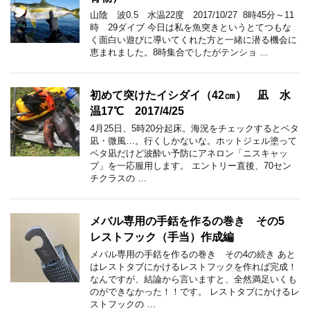
山陰 波0.5 水温22度 2017/10/27 8時45分～11
時 29ダイブ 今日は私を魚突きというとてつもな
く面白い遊びに導いてくれた方と一緒に潜る機会に
恵まれました。8時集合でしたがテンショ …
初めて突けたイシダイ（42㎝） 凪 水
温17℃ 2017/4/25
4月25日、5時20分起床。海況をチェックするとベタ
凪・微風…。行くしかないな。ホットジェル塗って
ベタ凪だけど波酔い予防にアネロン「ニスキャッ
プ」を一応服用します。 エントリー直後、70セン
チクラスの …
メバル専用の手銛を作るの巻き その5
レストフック（手当）作成編
メバル専用の手銛を作るの巻き その4の続き あと
はレストタブにかけるレストフックを作れば完成！
なんですが、結論から言いますと、全然満足いくも
のができなかった！！です。 レストタブにかけるレ
ストフックの …