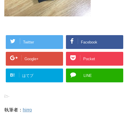
Twitter
Facebook
Google+
Pocket
B!
はてブ
LINE
-
執筆者：
hirro