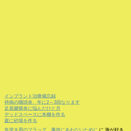
インプラント治療備忘録
持病の咽頭炎、年に2～3回なります
足底腱膜炎に悩んだひと月
デッドスペースに本棚を作る
庭に砂場を作る
魚突き用のフラッグ 事故にあわないために
に
海が好き