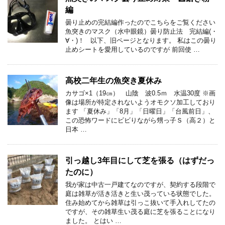
編
曇り止めの完結編作ったのでこちらをご覧ください
魚突きのマスク（水中眼鏡）曇り防止法 完結編(・
∀・)！ 以下、旧ページとなります。 私はこの曇り
止めシートを愛用しているのですが 前回使 …
高校二年生の魚突き夏休み
カサゴ×1（19㎝） 山陰 波0.5ｍ 水温30度 ※画
像は場所が特定されないようオモクソ加工しており
ます 「夏休み」「8月」「日曜日」「台風前日」、
この恐怖ワードにビビりながら甥っ子Ｓ（高２）と
日本 …
引っ越し3年目にして芝を張る（はずだっ
たのに）
我が家は中古一戸建てなのですが、契約する段階で
庭は雑草が活き活きと生い茂っている状態でした。
住み始めてから雑草は引っこ抜いて手入れしてたの
ですが、その雑草生い茂る庭に芝を張ることになり
ました。 とはい …