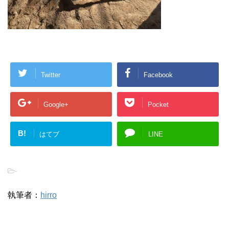
Twitter
Facebook
Google+
Pocket
B!
はてブ
LINE
-
執筆者：
hirro