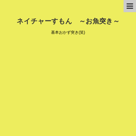
ネイチャーすもん ～お魚突き～
基本おかず突き(笑)