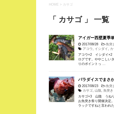
HOME
>
カサゴ
「 カサゴ 」 一覧
アイガー西壁夏季単
2017/08/28
-
魚突
アコウ
,
イシダイ
,
カ
アコウ×2 イシダイ×2 
ログです。ややこしいタ
りのポイントっ …
パラダイスでまさ
2017/08/23
-
魚突
カサゴ
,
山陰
,
魚突き
カサゴ×3 山陰 うねり
お魚突き祭り開催決定
ラックですねと言われた