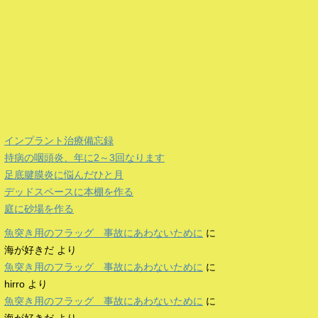
インプラント治療備忘録
持病の咽頭炎、年に2～3回なります
足底腱膜炎に悩んだひと月
デッドスペースに本棚を作る
庭に砂場を作る
魚突き用のフラッグ 事故にあわないために
に
海が好きだ
より
魚突き用のフラッグ 事故にあわないために
に
hirro
より
魚突き用のフラッグ 事故にあわないために
に