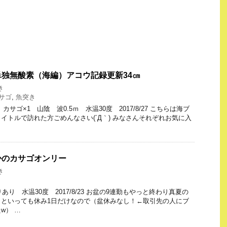
独無酸素（海編）アコウ記録更新34㎝
き
サゴ
,
魚突き
カサゴ×1 山陰 波0.5ｍ 水温30度 2017/8/27 こちらは海ブ
イトルで訪れた方ごめんなさい(´Д｀) みなさんそれぞれお気に入
かのカサゴオンリー
き
あり 水温30度 2017/8/23 お盆の9連勤もやっと終わり真夏の
。といっても休み1日だけなので（盆休みなし！←取引先の人にブ
w） …