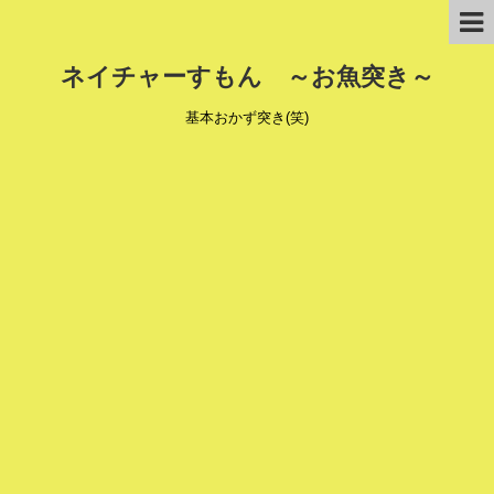
ネイチャーすもん ～お魚突き～
基本おかず突き(笑)