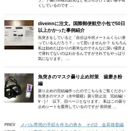
プ、予備の羽根式銛先などをぶらさげて使い勝手良
くしているのです …
diveinnに注文。国際郵便航空小包で50日
以上かかった事例紹介
魚突きをしていると「自分は今何メートルくらい潜
っているんだろう？」って思いませんか？ もちろん
私は始めたばかりの新米なのでそんなに深い場所ま
で潜れてないのはわかるんですがそれでもやっぱり
気になります。 …
魚突きのマスク曇り止め対策 歯磨き粉
編
曇り止めの完結編作ったのでこちらをご覧ください
魚突きのマスク（水中眼鏡）曇り防止法 完結編(・
∀・)！ 以下、旧ページとなります。 私はこの曇り
止めシートを愛用しているのですが 前回使 …
PREV
メバル専用の手銛を作るの巻き その2 金具接着編