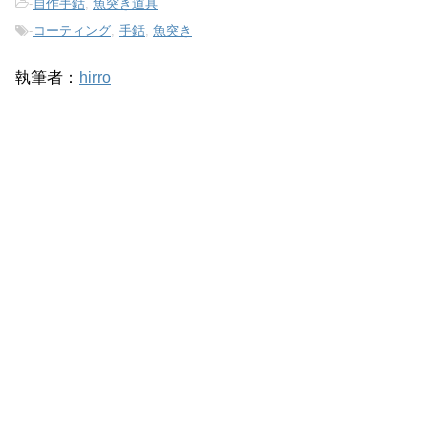
-
自作手銛
,
魚突き道具
-
コーティング
,
手銛
,
魚突き
執筆者：
hirro