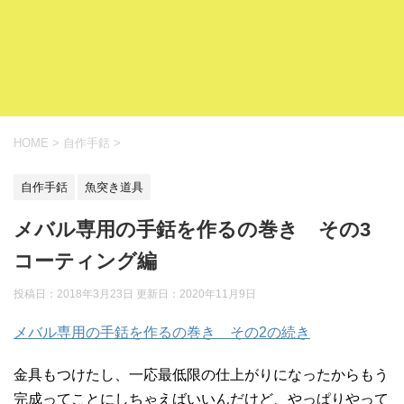
HOME
>
自作手銛
>
自作手銛
魚突き道具
メバル専用の手銛を作るの巻き その3
コーティング編
投稿日：2018年3月23日 更新日：
2020年11月9日
メバル専用の手銛を作るの巻き その2の続き
金具もつけたし、一応最低限の仕上がりになったからもう
完成ってことにしちゃえばいいんだけど、やっぱりやって