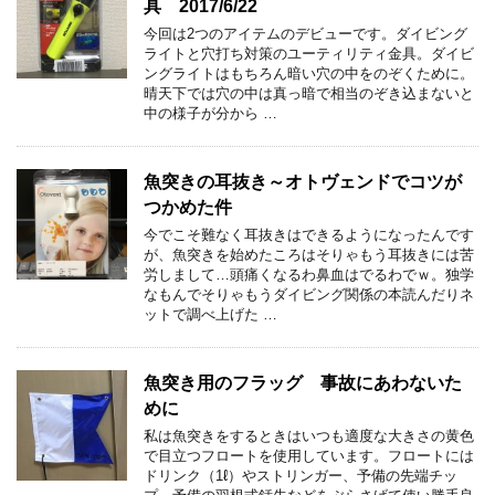
具 2017/6/22
今回は2つのアイテムのデビューです。ダイビング
ライトと穴打ち対策のユーティリティ金具。ダイビ
ングライトはもちろん暗い穴の中をのぞくために。
晴天下では穴の中は真っ暗で相当のぞき込まないと
中の様子が分から …
魚突きの耳抜き～オトヴェンドでコツが
つかめた件
今でこそ難なく耳抜きはできるようになったんです
が、魚突きを始めたころはそりゃもう耳抜きには苦
労しまして…頭痛くなるわ鼻血はでるわでｗ。独学
なもんでそりゃもうダイビング関係の本読んだりネ
ットで調べ上げた …
魚突き用のフラッグ 事故にあわないた
めに
私は魚突きをするときはいつも適度な大きさの黄色
で目立つフロートを使用しています。フロートには
ドリンク（1ℓ）やストリンガー、予備の先端チッ