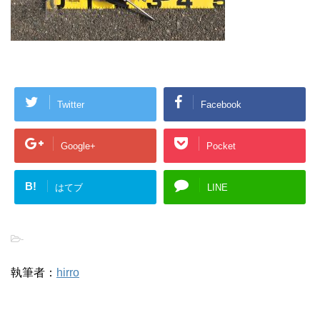
Twitter
Facebook
Google+
Pocket
B!
はてブ
LINE
-
執筆者：
hirro