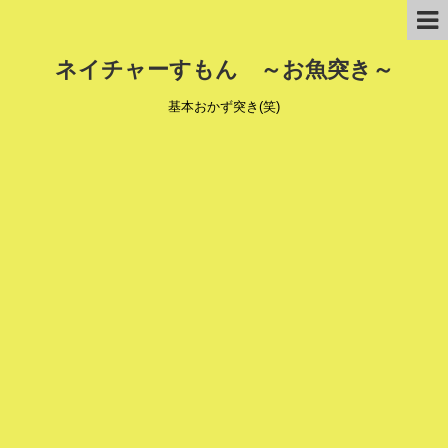
ネイチャーすもん ～お魚突き～
基本おかず突き(笑)