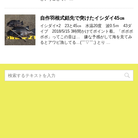
自作羽根式銛先で突けたイシダイ45㎝
イシダイ×2 23と45㎝ 水温20度 波0.5ｍ 43ダ
イブ 2018/5/15 3時間かけてポイント着。「ボボボ
ボボ」ってこの音は… 嫌な予感がして海を見てみ
るとアワビ漁してる…(￣▽￣;) とり …