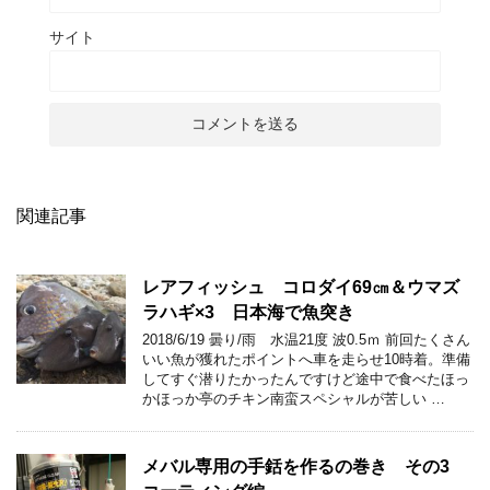
サイト
関連記事
レアフィッシュ コロダイ69㎝＆ウマズ
ラハギ×3 日本海で魚突き
2018/6/19 曇り/雨 水温21度 波0.5ｍ 前回たくさん
いい魚が獲れたポイントへ車を走らせ10時着。準備
してすぐ潜りたかったんですけど途中で食べたほっ
かほっか亭のチキン南蛮スペシャルが苦しい …
メバル専用の手銛を作るの巻き その3