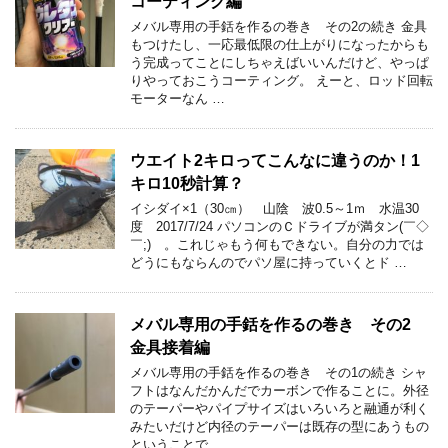
コーティング編
メバル専用の手銛を作るの巻き その2の続き 金具
もつけたし、一応最低限の仕上がりになったからも
う完成ってことにしちゃえばいいんだけど、やっぱ
りやっておこうコーティング。 えーと、ロッド回転
モーターなん …
ウエイト2キロってこんなに違うのか！1
キロ10秒計算？
イシダイ×1（30㎝） 山陰 波0.5～1ｍ 水温30
度 2017/7/24 パソコンのＣドライブが満タン(￣◇
￣;) 。これじゃもう何もできない。自分の力では
どうにもならんのでパソ屋に持っていくとド …
メバル専用の手銛を作るの巻き その2
金具接着編
メバル専用の手銛を作るの巻き その1の続き シャ
フトはなんだかんだでカーボンで作ることに。外径
のテーパーやパイプサイズはいろいろと融通が利く
みたいだけど内径のテーパーは既存の型にあうもの
ということで、 …