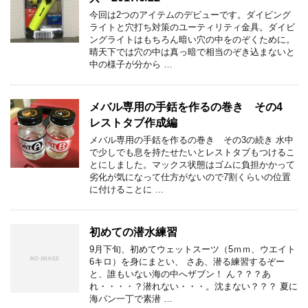
今回は2つのアイテムのデビューです。ダイビング
ライトと穴打ち対策のユーティリティ金具。ダイビ
ングライトはもちろん暗い穴の中をのぞくために。
晴天下では穴の中は真っ暗で相当のぞき込まないと
中の様子が分から …
メバル専用の手銛を作るの巻き その4
レストタブ作成編
メバル専用の手銛を作るの巻き その3の続き 水中
で少しでも息を持たせたいとレストタブもつけるこ
とにしました。マックス状態はゴムに負担かかって
劣化が気になって仕方がないので7割くらいの位置
に付けることに …
初めての潜水練習
9月下旬、初めてウェットスーツ（5ｍｍ、ウエイト
6キロ）を身にまとい、 さあ、潜る練習するぞー
と、誰もいない海の中へザブン！ ん？？？あ
れ・・・・？潜れない・・・。沈まない？？？ 夏に
海パン一丁で素潜 …