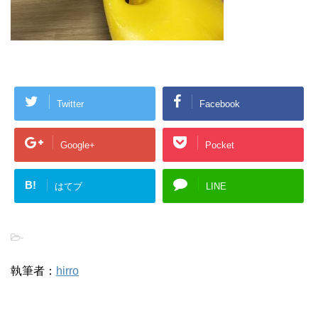
Twitter
Facebook
Google+
Pocket
B!
はてブ
LINE
-
執筆者：
hirro