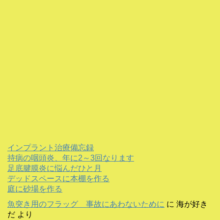
インプラント治療備忘録
持病の咽頭炎、年に2～3回なります
足底腱膜炎に悩んだひと月
デッドスペースに本棚を作る
庭に砂場を作る
魚突き用のフラッグ 事故にあわないために
に
海が好き
だ
より