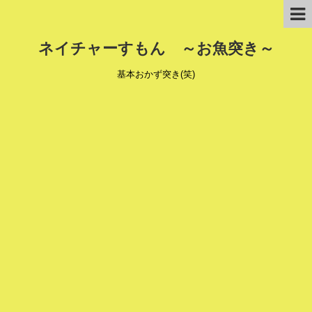
ネイチャーすもん ～お魚突き～
基本おかず突き(笑)